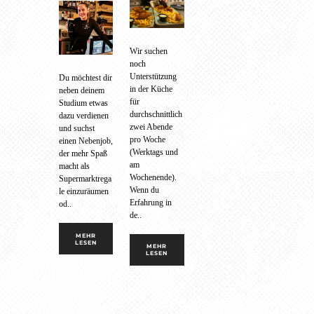
Wir suchen
noch
Unterstützung
Du möchtest dir
in der Küche
neben deinem
für
Studium etwas
durchschnittlich
dazu verdienen
zwei Abende
und suchst
pro Woche
einen Nebenjob,
(Werktags und
der mehr Spaß
am
macht als
Wochenende).
Supermarktrega
Wenn du
le einzuräumen
Erfahrung in
od..
de..
MEHR
LESEN
MEHR
LESEN