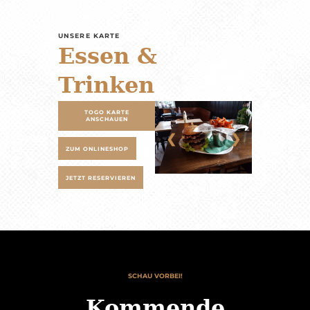
UNSERE KARTE
Essen &
Trinken
TOGO KARTE
ANSCHAUEN
❮
❯
ZUM ONLINESHOP
JETZT RESERVIEREN
SCHAU VORBEI!
Kommende