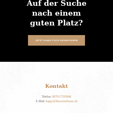
Auf der Suche
nach einem
guten Platz?
JETZT EINEN TISCH RESERVIEREN
Kontakt
Telefon:
08761/7293046
E-Mail:
happy@thecornerhouse.de