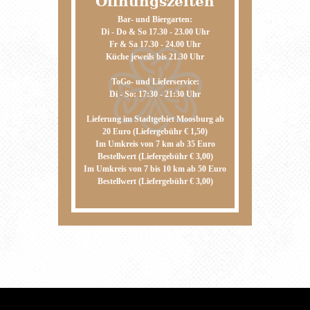
Öffnungs­zeiten
Bar- und Biergarten:
Di - Do & So 17.30 - 23.00 Uhr
Fr & Sa 17.30 - 24.00 Uhr
Küche jeweils bis 21.30 Uhr
ToGo- und Lieferservice:
Di - So: 17:30 - 21:30 Uhr
Lieferung im Stadtgebiet Moosburg ab
20 Euro (Liefergebühr € 1,50)
Im Umkreis von 7 km ab 35 Euro
Bestellwert (Liefergebühr € 3,00)
Im Umkreis von 7 bis 10 km ab 50 Euro
Bestellwert (Liefergebühr € 3,00)