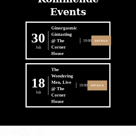
Events
Ginorgasmic
30
Gintasting
@ The
19:00
DETAILS
Corner
Juli
House
The
Wondering
18
Men, Live
19:00
DETAILS
@ The
Juli
Corner
House