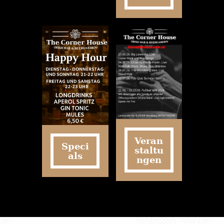
Veran
Speci
staltu
als
ngen