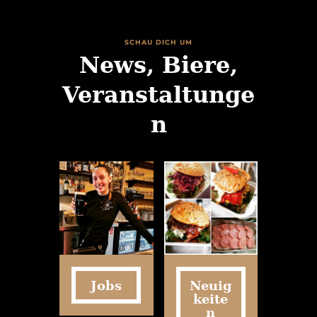
SCHAU DICH UM
News, Biere,
Veranstaltunge
n
Jobs
Neuig
keite
n