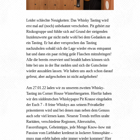
Leider schlechte Neuigkeiten: Das Whisky Tasting wird
erst mal auf (noch) unbekannt verschoben. Pit gehört zur
Risikogruppe und fühlte sich auf Grund der steigenden
Inzidenzwerte gar nicht mehr wohl bei dem Gedanken an
ein Tasting. Er hat aber versprochen das Tasting
nachzuholen sobald sich die Lage wieder etwas entspannt
hat und dann ein paar richtig geile Flaschen mitzubringen!
Alle die bereits reserviert und bezahlt haben können sich
bitte bei uns in der Bar melden und sich die Gutscheine
wieder auszahlen lassen. Wir haben uns auch schon darauf
gefreut, aber aufgeschoben ist nicht aufgehoben!
Am 27.01.22 laden wir zu unserem zweiten Whisky-
Tasting im Corner House Winterbiergarten. Hierfür haben
wir den süddeutschen Whiskypapst Pit Krause eingeladen
der Euch 7 - 8 feine Whiskys aus seinem Privatkeller
präsentieren wird und bei denen man neben dem Genuss
auch sehr viel lernen kann. Neueste Trends treffen uralte
Raritäten, verschiedene Regionen, Altersstufen,
Fassreifungen, Geheimtipps, jede Menge Know-how mit
Passion vom Liebhaber kredenzt in lockerer Atmosphäre –
muss man erlebt haben oder immer wieder kommen! Hier