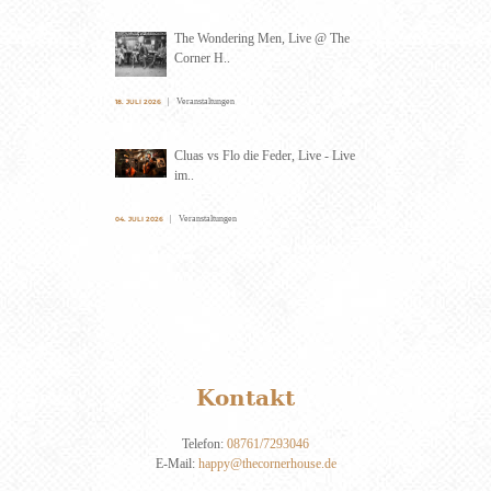
The Wondering Men, Live @ The
Corner H..
Veranstaltungen
18. JULI 2026
Cluas vs Flo die Feder, Live - Live
im..
Veranstaltungen
04. JULI 2026
Kontakt
Telefon:
08761/7293046
E-Mail:
happy@thecornerhouse.de