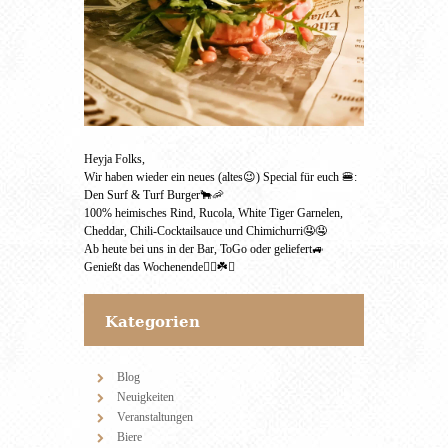
Heyja Folks,
Wir haben wieder ein neues (altes😉) Special für euch 🍔:
Den Surf & Turf Burger🐂🦐
100% heimisches Rind, Rucola, White Tiger Garnelen,
Cheddar, Chili-Cocktailsauce und Chimichurri🤤🤤
Ab heute bei uns in der Bar, ToGo oder geliefert🚙
Genießt das Wochenende✌🏻☘️🍻
Kategorien
Blog
Neuigkeiten
Veranstaltungen
Biere