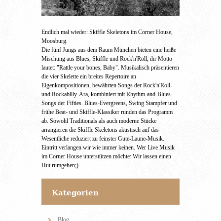
Endlich mal wieder: Skiffle Skeletons im Corner House,
Moosburg.
Die fünf Jungs aus dem Raum München bieten eine heiße
Mischung aus Blues, Skiffle und Rock'n'Roll, ihr Motto
lautet: "Rattle your bones, Baby". Musikalisch präsentieren
die vier Skelette ein breites Repertoire an
Eigenkompositionen, bewährten Songs der Rock'n'Roll-
und Rockabilly-Ära, kombiniert mit Rhythm-and-Blues-
Songs der Fifties. Blues-Evergreens, Swing Stampfer und
frühe Beat- und Skiffle-Klassiker runden das Programm
ab. Sowohl Traditionals als auch moderne Stücke
arrangieren die Skiffle Skeletons akustisch auf das
Wesentliche reduziert zu feinster Gute-Laune-Musik.
Eintritt verlangen wir wie immer keinen. Wer Live Musik
im Corner House unterstützen möchte: Wir lassen einen
Hut rumgehen;)
Kategorien
Blog