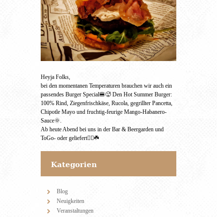
Heyja Folks,
bei den momentanen Temperaturen brauchen wir auch ein
passendes Burger Special🍔🥵 Den Hot Summer Burger:
100% Rind, Ziegenfrischkäse, Rucola, gegrillter Pancetta,
Chipotle Mayo und fruchtig-feurige Mango-Habanero-
Sauce🌞.
Ab heute Abend bei uns in der Bar & Beergarden und
ToGo- oder geliefert✌🏻☘️
Kategorien
Blog
Neuigkeiten
Veranstaltungen